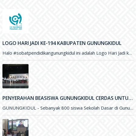
LOGO HARI JADI KE-194 KABUPATEN GUNUNGKIDUL
Halo #sobatpendidikangunungkidul ini adalah Logo Hari Jadi ke-194 Kabupaten Gunungkidul yang merupakan karya Saudara Blasius Yudhatama dengan mengusung tema
PENYERAHAN BEASISWA GUNUNGKIDUL CERDAS UNTUK PENINGKATAN KUALITAS PENDIDIKAN DI KABUPATEN GUNUNGKIDUL
GUNUNGKIDUL - Sebanyak 800 siswa Sekolah Dasar di Gunungkidul menerima Beasiswa Gunungkidul Cerdas dengan besaran per tahun sejumlah Rp. 500 ribu