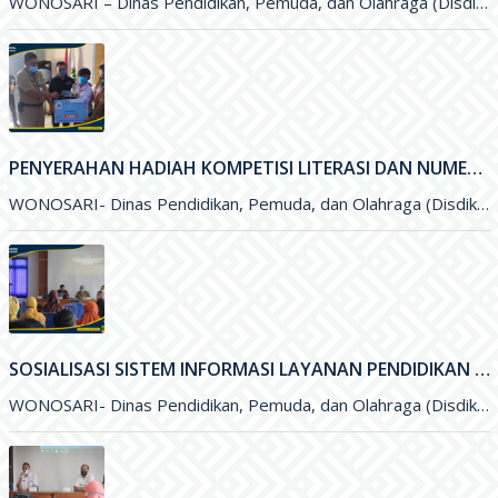
WONOSARI – Dinas Pendidikan, Pemuda, dan Olahraga (Disdikpora) Kabupaten Gunungkidul menyelenggarakan kegiatan Pelepasan Purna Tugas Bapak Drs. Sudya Marsita, M.M
PENYERAHAN HADIAH KOMPETISI LITERASI DAN NUMERASI TINGKAT NASIONAL
WONOSARI- Dinas Pendidikan, Pemuda, dan Olahraga (Disdikpora) Kabupaten Gunungkidul bekerja sama dengan Pesona Edu, Bank BCA, dan Pabrik Minuman Hillo
SOSIALISASI SISTEM INFORMASI LAYANAN PENDIDIKAN (SILANDIK) TAHUN 2021
WONOSARI- Dinas Pendidikan, Pemuda, dan Olahraga (Disdikpora) Kabupaten Gunungkidul bersama Badan Perencanaan Pembangunan Daerah (Bappeda) Kabupaten Gunungkidul menyelenggarakan kegiatan Sosialisasi