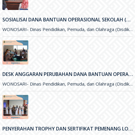
SOSIALISAI DANA BANTUAN OPERASIONAL SEKOLAH (BOS) KINERJA TAHUN 2021
WONOSARI- Dinas Pendidikan, Pemuda, dan Olahraga (Disdikpora) Kabupaten Gunungkidul melalui Subbagian Perencanaan menyelengarakan kegiatan Sosialisai Dana Bantuan Operasional Sekolah (BOS
DESK ANGGARAN PERUBAHAN DANA BANTUAN OPERASIONAL SEKOLAH (BOS) 2021
WONOSARI- Dinas Pendidikan, Pemuda, dan Olahraga (Disdikpora) Kabupaten Gunungkidul menyelenggarakan kegiatan Desk Anggaran Perubahan Dana Bantuan Operasional Sekolah&nbsp; (BOS
PENYERAHAN TROPHY DAN SERTIFIKAT PEMENANG LOMBA OLIMPIADE SAINS NASIONAL (OSN) DAN FESTIVAL LOMBA SENI NASIONAL (FLSSN) JENJANG SMP TINGKAT KABUPATEN