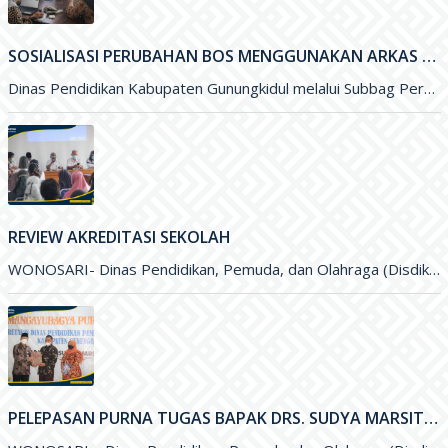
SOSIALISASI PERUBAHAN BOS MENGGUNAKAN ARKAS TAHUN 2022 MELALUI ZOOM MEETING
Dinas Pendidikan Kabupaten Gunungkidul melalui Subbag Perencanaan melakukan Sosialisasi Perubahan Anggaran Dana BOS menggunakan ARKAS Tahun 2022 melalui media Zoom
REVIEW AKREDITASI SEKOLAH
WONOSARI- Dinas Pendidikan, Pemuda, dan Olahraga (Disdikpora) Kabupaten Gunungkidul melalui Bidang Sekolah Menegah Pertama menyelenggarakan Review Akreditasi Sekolah. Kegiatan yang
PELEPASAN PURNA TUGAS BAPAK DRS. SUDYA MARSITA, M.M. SELAKU SEKRETARIS DISDIKPORA KABUPATEN GUNUNGKIDUL