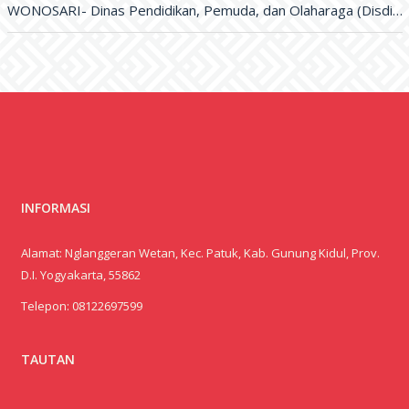
WONOSARI- Dinas Pendidikan, Pemuda, dan Olaharaga (Disdikpora) Kabupaten Gunungkidul melalui Bidang Sekolah Menegah Pertama (SMP) melaksanakan kegiatan penyerahan Trophy dan
INFORMASI
Alamat: Nglanggeran Wetan, Kec. Patuk, Kab. Gunung Kidul, Prov.
D.I. Yogyakarta, 55862
Telepon:
08122697599
TAUTAN