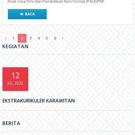
Anak Usia Dini dan Pendidikan Non Formal (PAUDPNF
BACA
2
‹
1
3
4
5
6
›
KEGIATAN
12
JUL, 2222
EKSTRAKURIKULER KARAWITAN
BERITA